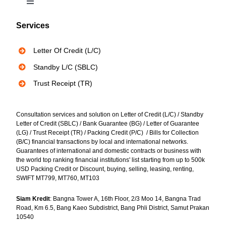
Toggle
Navigation
Services
Bank Instruments
Letter Of Credit (L/C)
Privacy Policy
Standby L/C (SBLC)
Trust Receipt (TR)
Consultation services and solution on Letter of Credit (L/C) / Standby
Letter of Credit (SBLC) / Bank Guarantee (BG) / Letter of Guarantee
(LG) / Trust Receipt (TR) / Packing Credit (P/C) / Bills for Collection
(B/C) financial transactions by local and international networks.
Guarantees of international and domestic contracts or business with
the world top ranking financial institutions' list starting from up to 500k
USD Packing Credit or Discount, buying, selling, leasing, renting,
SWIFT MT799, MT760, MT103
Siam Kredit
: Bangna Tower A, 16th Floor, 2/3 Moo 14, Bangna Trad
Road, Km 6.5, Bang Kaeo Subdistrict, Bang Phli District, Samut Prakan
10540