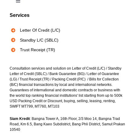
Toggle
Navigation
Services
Bank Instruments
Letter Of Credit (L/C)
Privacy Policy
Standby L/C (SBLC)
Trust Receipt (TR)
Consultation services and solution on Letter of Credit (L/C) / Standby
Letter of Credit (SBLC) / Bank Guarantee (BG) / Letter of Guarantee
(LG) / Trust Receipt (TR) / Packing Credit (P/C) / Bills for Collection
(B/C) financial transactions by local and international networks.
Guarantees of international and domestic contracts or business with
the world top ranking financial institutions' list starting from up to 500k
USD Packing Credit or Discount, buying, selling, leasing, renting,
SWIFT MT799, MT760, MT103
Siam Kredit
: Bangna Tower A, 16th Floor, 2/3 Moo 14, Bangna Trad
Road, Km 6.5, Bang Kaeo Subdistrict, Bang Phli District, Samut Prakan
10540