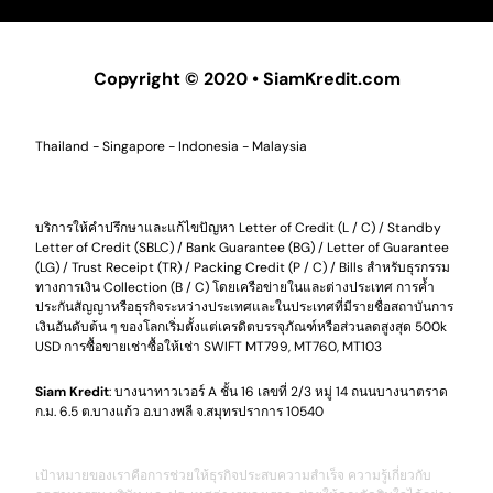
Copyright © 2020 •
SiamKredit.com
Thailand - Singapore - Indonesia - Malaysia
บริการให้คำปรึกษาและแก้ไขปัญหา Letter of Credit (L / C) / Standby
Letter of Credit (SBLC) / Bank Guarantee (BG) / Letter of Guarantee
(LG) / Trust Receipt (TR) / Packing Credit (P / C) / Bills สำหรับธุรกรรม
ทางการเงิน Collection (B / C) โดยเครือข่ายในและต่างประเทศ การค้ำ
ประกันสัญญาหรือธุรกิจระหว่างประเทศและในประเทศที่มีรายชื่อสถาบันการ
เงินอันดับต้น ๆ ของโลกเริ่มตั้งแต่เครดิตบรรจุภัณฑ์หรือส่วนลดสูงสุด 500k
USD การซื้อขายเช่าซื้อให้เช่า SWIFT MT799, MT760, MT103
Siam Kredit
: บางนาทาวเวอร์ A ชั้น 16 เลขที่ 2/3 หมู่ 14 ถนนบางนาตราด
ก.ม. 6.5 ต.บางแก้ว อ.บางพลี จ.สมุทรปราการ 10540
เป้าหมายของเราคือการช่วยให้ธุรกิจประสบความสำเร็จ ความรู้เกี่ยวกับ