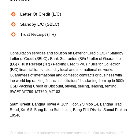
Bank Instruments
Letter Of Credit (L/C)
Privacy Policy
Standby L/C (SBLC)
Trust Receipt (TR)
Consultation services and solution on Letter of Credit (L/C) / Standby
Letter of Credit (SBLC) / Bank Guarantee (BG) / Letter of Guarantee
(LG) / Trust Receipt (TR) / Packing Credit (P/C) / Bills for Collection
(B/C) financial transactions by local and international networks.
Guarantees of international and domestic contracts or business with
the world top ranking financial institutions' list starting from up to 500k
USD Packing Credit or Discount, buying, selling, leasing, renting,
SWIFT MT799, MT760, MT103
Siam Kredit
: Bangna Tower A, 16th Floor, 2/3 Moo 14, Bangna Trad
Road, Km 6.5, Bang Kaeo Subdistrict, Bang Phli District, Samut Prakan
10540
Our aim is to help businesses become successful. Our knowledge of