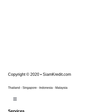
Copyright © 2020 • SiamKredit.com
Thailand - Singapore - Indonesia - Malaysia
Toggle
Navigation
Services